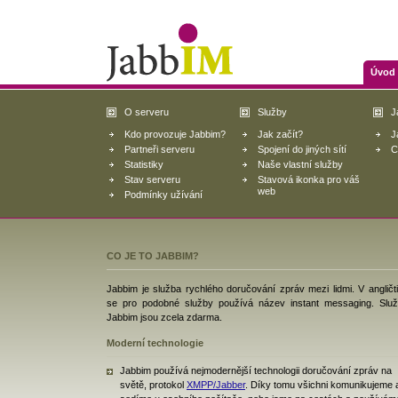
Úvod
O serveru
Služby
J
Kdo provozuje Jabbim?
Jak začít?
J
Partneři serveru
Spojení do jiných sítí
C
Statistiky
Naše vlastní služby
Stav serveru
Stavová ikonka pro váš
web
Podmínky užívání
CO JE TO JABBIM?
Jabbim je služba rychlého doručování zpráv mezi lidmi. V angličt
se pro podobné služby používá název instant messaging. Slu
Jabbim jsou zcela zdarma.
Moderní technologie
Jabbim používá nejmodernější technologii doručování zpráv na
světě, protokol
XMPP/Jabber
. Díky tomu všichni komunikujeme 