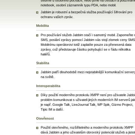
sedíme u osobního počítače, nebo jsme na cestách a používám
notebook, osobní záznamník typu PDA, nebo mobil.
Jabbim je robustní a bezpečná služba používající šifrování pro
ochranu vašich zpráv.
Mobilita
Pro používání služeb Jabbim stačí i samotný mobil. Zapomeňte 
SMS, poslání zprávy pomocí Jabbim vás stojí zlomek ceny SMS
Mobilnímu operátorovi totiž zaplatíte pouze za přenesená data
zprávy, což představuje částku pohybující se v řádu několika
haléřů.
Stabilita
Jabbim patří dlouhodobě mezi nejstabilnější komunikační server
na světě.
Interoperabilita
Díky použití moderního protokolu XMPP není pro uživatele Jabb
problém komunikovat s uživateli jiných moderních IM serverů ja
je např. Google Talk, LiveJournal Talk, WP Spik, Gizmo Project,
Tipic IM a další.
Otevřenost
Použití otevřeného, rozšiřitelného a moderního protokolu XMPP
dává Jabbim a jeho uživatelům obrovský potenciál služeb a jisto