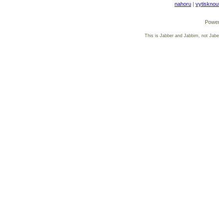
nahoru
|
vytisknou
Powe
This is Jabber and Jabbim, not Jaber