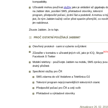
kompatibility.
Uživatelé mohou používat
služby
jako je ukládání až gigabajtu d
na Jabber disk, posílání SMS, překladové slovníky, televizní
program, předpověď počasí, jízdní řád a podobně. A mohou si bý
jisti, že tým Jabbim každý večer před spaním přemýšlí, co nové
jim nabídnout.
Zkuste Jabbim. Je to fajn.
PROČ OSTATNÍ POUŽÍVAJÍ JABBIM?
Otevřený protokol - sami si vyberte svůj klient
NO
Zůstaňte v kontaktu s uživateli jiných sítí, jako je ICQ, Skype
Facebook či Twitter
Mobilní telefony - používejte Jabbim na mobilu, SMS zprávy jsou
drahý přežitek
Specifické služby pro ČR
SMS zdarma do sítí Vodafone a Telefónica O2
Televizní program nejvýznamnějších televizních stanic
Předpověď počasí pro ČR a celý svět
Překladové a výkladové slovníky
Aktualizace 26. 02. 201