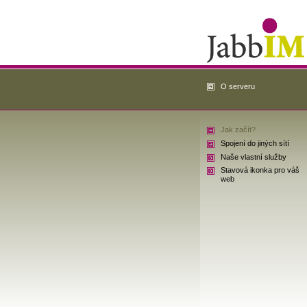
O serveru
Jak začít?
Spojení do jiných sítí
Naše vlastní služby
Stavová ikonka pro váš
web