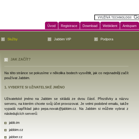
Úvod
Registrace
Download
Webklient
Antispam
Služby
Jabbim VIP
Podpora
JAK ZAČÍT?
Na této stránce se pokusíme v několika bodech vysvětlit, jak co nejsnadněji začít
používat Jabbim.
1. VYBERTE SI UŽIVATELSKÉ JMÉNO
Uživatelské jméno na Jabbim se skládá ze dvou částí. Přezdívky a názvu
serveru, na kterém chcete svůj účet provozovat. Je velmi podobné emailu, takže
vypadá například jako pepa.novak@jabbim.cz. Na Jabbim si můžete vybrat z
následujících serverů:
jabb.im
jabbim.cz
jabber.cz