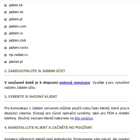
jabber.sk
jabbim.sk
jabbim.pl
jabbim.com
jabbim.ru
jabbim.club
jabbim.rocks
njs.netlab.cz
jabster.pl
2. ZAREGISTRUJTE SI JABBIM ÚČET
V současné době je k dispozici
webová registrace
. Využijte ji pro vytvoření
vašeho Jabbim účtu.
3. VYBERTE SI VHODNÝ KLIENT
Pro komunikaci s Jabbim serverem můžete použít celou řadu klientů, které jsou k
dispozici zdarma. Existují pro různé operační systémy, také pro PDA a mobilní
telefony. Stručný seznam klientů naleznete na
této stránce
.
4. NAINSTALUJTE KLIENT A ZAČNĚTE HO POUŽÍVAT
Instalace některých klientů není jednoduchá. Poskytneme vám návod, jak snadno